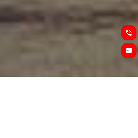
전국일등로지스는 1톤에서 25톤 . 탑차 . 윙바디. 용달 등등 전
차종 빠른 배차서비스로 안전하게 신속히 운송 해 드립니다.